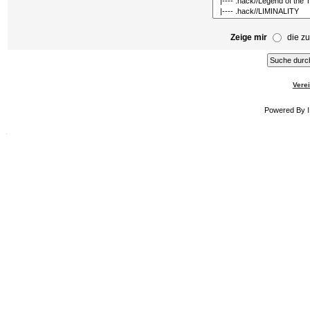
Zeige mir
die zu
Verei
Powered By
Runescape
game and
Mechscape
MMORPG