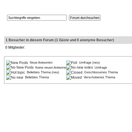
1 Besucher in diesem Forum (1 Gäste und 0 anonyme Besucher)
0 Mitglieder:
Neue Antworten
Umfrage (neu)
Keine neuen Antworten
Umfrage
Beliebtes Thema (neu)
Geschlossenes Thema
Beliebtes Thema
Verschobenes Thema
Runescape
game and
Mechscape
MMORPG