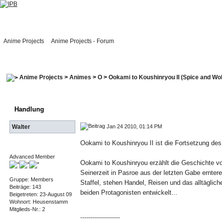
Anime Projects
Anime Projects - Forum
Anime Projects
>
Animes
>
O
>
Ookami to Koushinryou II (Spice and Wolf
Handlung
Jan 24 2010, 01:14 PM
Walter
Ookami to Koushinryou II ist die Fortsetzung des
Advanced Member
Ookami to Koushinryou erzählt die Geschichte vo
Seinerzeit in Pasroe aus der letzten Gabe erntere
Gruppe: Members
Staffel, stehen Handel, Reisen und das alltäglic
Beiträge: 143
beiden Protagonisten entwickelt...
Beigetreten: 23-August 09
Wohnort: Heusenstamm
Mitglieds-Nr.: 2
--------------------