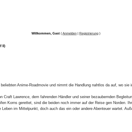
Willkommen, Gast
(
Anmelden
|
Registrierung
)
 II)
 beliebten Anime-Roadmovie und nimmt die Handlung nahtlos da auf, wo sie in
n Craft Lawrence, dem fahrenden Händler und seiner bezaubernden Begleitung
ifen Korns gerettet, sind die beiden noch immer auf der Reise gen Norden. Ihr
he Leben im Mittelpunkt, doch auch das ein oder andere Abenteuer wartet. Auß