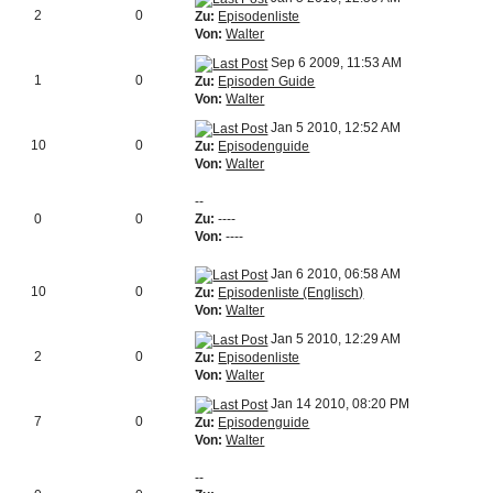
2
0
Zu:
Episodenliste
Von:
Walter
Sep 6 2009, 11:53 AM
1
0
Zu:
Episoden Guide
Von:
Walter
Jan 5 2010, 12:52 AM
10
0
Zu:
Episodenguide
Von:
Walter
--
0
0
Zu:
----
Von:
----
Jan 6 2010, 06:58 AM
10
0
Zu:
Episodenliste (Englisch)
Von:
Walter
Jan 5 2010, 12:29 AM
2
0
Zu:
Episodenliste
Von:
Walter
Jan 14 2010, 08:20 PM
7
0
Zu:
Episodenguide
Von:
Walter
--