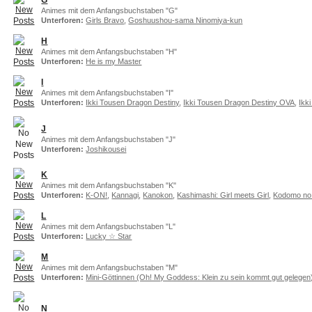
Animes mit dem Anfangsbuchstaben "G"
Unterforen:
Girls Bravo
,
Goshuushou-sama Ninomiya-kun
H
Animes mit dem Anfangsbuchstaben "H"
Unterforen:
He is my Master
I
Animes mit dem Anfangsbuchstaben "I"
Unterforen:
Ikki Tousen Dragon Destiny
,
Ikki Tousen Dragon Destiny OVA
,
Ikk
J
Animes mit dem Anfangsbuchstaben "J"
Unterforen:
Joshikousei
K
Animes mit dem Anfangsbuchstaben "K"
Unterforen:
K-ON!
,
Kannagi
,
Kanokon
,
Kashimashi: Girl meets Girl
,
Kodomo no
L
Animes mit dem Anfangsbuchstaben "L"
Unterforen:
Lucky ☆ Star
M
Animes mit dem Anfangsbuchstaben "M"
Unterforen:
Mini-Göttinnen (Oh! My Goddess: Klein zu sein kommt gut gelegen
N