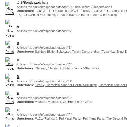
.0-9/Sonderzeichen
Animes mit dem Anfangsbuchstaben "0-9" oder einem Sonderzeichen
Unterforen:
.hack//G.U. Returne
,
.hack//G.U. Trilogy
,
.hack//GIFT
,
.hack//Legen
27
,
.hack//SIGN Episode 28
,
11eyes -Tsumi to Batsu to Aganai no Shoujo-
A
Animes mit dem Anfangsbuchstaben "A"
B
Animes mit dem Anfangsbuchstaben "B"
Unterforen:
Bamboo Blade
,
Bokusatsu Tenshi Dokuro-chan (Totschlag-Engel 
C
Animes mit dem Anfangsbuchstaben "C"
Unterforen:
Clannad
,
Clannad (Movie)
,
Clannad After Story
D
Animes mit dem Anfangsbuchstaben "D"
Unterforen:
DearS
,
Die Melancholie der Haruhi Suzumiya
,
Die Melancholie der
E
Animes mit dem Anfangsbuchstaben "E"
Unterforen:
Elfenlied
,
Elfenlied OVA
,
Erementar Gerad
F
Animes mit dem Anfangsbuchstaben "F"
Unterforen:
FLCL (Furi Kuri)
,
Full Metal Panic!
,
Full Metal Panic! The Second R
G