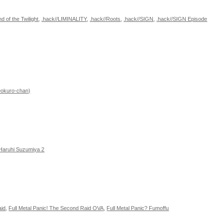
d of the Twilight
,
.hack//LIMINALITY
,
.hack//Roots
,
.hack//SIGN
,
.hack//SIGN Episode
Dokuro-chan)
 Haruhi Suzumiya 2
aid
,
Full Metal Panic! The Second Raid OVA
,
Full Metal Panic? Fumoffu