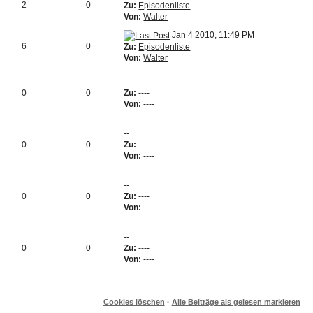
2
0
Zu:
Episodenliste
Von:
Walter
Jan 4 2010, 11:49 PM
6
0
Zu:
Episodenliste
Von:
Walter
--
0
0
Zu:
----
Von:
----
--
0
0
Zu:
----
Von:
----
--
0
0
Zu:
----
Von:
----
--
0
0
Zu:
----
Von:
----
Cookies löschen
·
Alle Beiträge als gelesen markieren