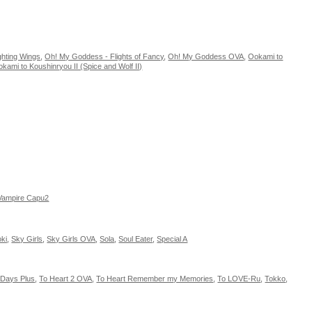
hting Wings
,
Oh! My Goddess - Flights of Fancy
,
Oh! My Goddess OVA
,
Ookami to
kami to Koushinryou II (Spice and Wolf II)
 Vampire Capu2
ki
,
Sky Girls
,
Sky Girls OVA
,
Sola
,
Soul Eater
,
Special A
 Days Plus
,
To Heart 2 OVA
,
To Heart Remember my Memories
,
To LOVE-Ru
,
Tokko
,