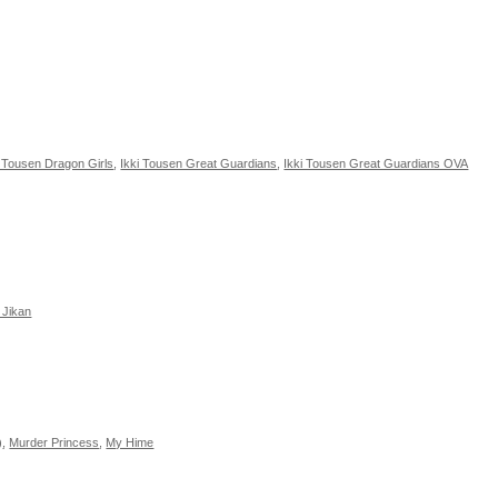
i Tousen Dragon Girls
,
Ikki Tousen Great Guardians
,
Ikki Tousen Great Guardians OVA
 Jikan
)
,
Murder Princess
,
My Hime