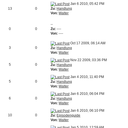
Jan 6 2010, 05:42 PM
Zu:
Handlung
13
0
Von:
Walter
--
0
0
Zu:
----
Von:
----
Oct 17 2009, 06:14 AM
3
0
Zu:
Handlung
Von:
Walter
Nov 22 2009, 03:36 PM
5
0
Zu:
Handlung
Von:
Walter
Jan 4 2010, 11:40 PM
5
0
Zu:
Handlung
Von:
Walter
Jan 6 2010, 06:04 PM
6
0
Zu:
Handlung
Von:
Walter
Jan 6 2010, 06:10 PM
10
0
Zu:
Episodenguide
Von:
Walter
Jan 5 2010, 12:59 AM