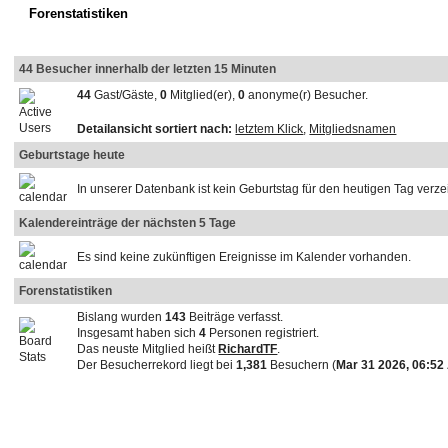
Forenstatistiken
44 Besucher innerhalb der letzten 15 Minuten
44
Gast/Gäste,
0
Mitglied(er),
0
anonyme(r) Besucher.
Detailansicht sortiert nach:
letztem Klick
,
Mitgliedsnamen
Geburtstage heute
In unserer Datenbank ist kein Geburtstag für den heutigen Tag verze
Kalendereinträge der nächsten 5 Tage
Es sind keine zukünftigen Ereignisse im Kalender vorhanden.
Forenstatistiken
Bislang wurden
143
Beiträge verfasst.
Insgesamt haben sich
4
Personen registriert.
Das neuste Mitglied heißt
RichardTF
.
Der Besucherrekord liegt bei
1,381
Besuchern (
Mar 31 2026, 06:52