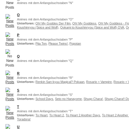
Animes mit dem Anfangsbuchstaben "N"
O
Animes mit dem Anfangsbuchstaben "O"
Unterforen:
Oh! My Goddes Der Film
,
Oh! My Goddess
,
Oh! My Goddess - Fig
Koushinryou (Spice and Wolf)
,
Ookami to Koushinryou (Spice and Wolf) OVA
,
Oo
P
Animes mit dem Anfangsbuchstaben "P"
Unterforen:
Pita Ten
,
Please Twins!
,
Popotan
Q
Animes mit dem Anfangsbuchstaben "Q"
R
Animes mit dem Anfangsbuchstaben "R"
Unterforen:
Renkin San-kyuu Magical? Pokaan
,
Rosario + Vampire
,
Rosario +
S
Animes mit dem Anfangsbuchstaben "S"
Unterforen:
School Days
,
Seto no Hanayome
,
Shugo Chara!
,
Shugo Chara!! Do
T
Animes mit dem Anfangsbuchstaben "T"
Unterforen:
To Heart
,
To Heart 2
,
To Heart 2 Another Days
,
To Heart 2 Another
Toradora!
U